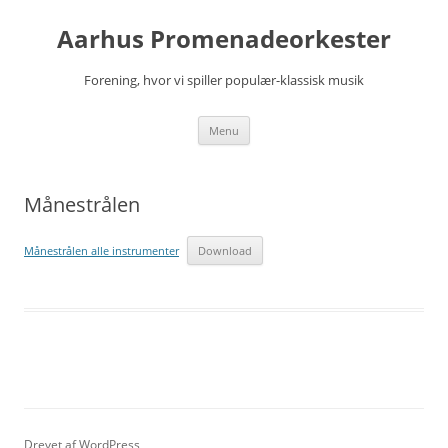
Hop
til
Aarhus Promenadeorkester
indhold
Forening, hvor vi spiller populær-klassisk musik
Menu
Månestrålen
Månestrålen alle instrumenter
Download
Drevet af WordPress