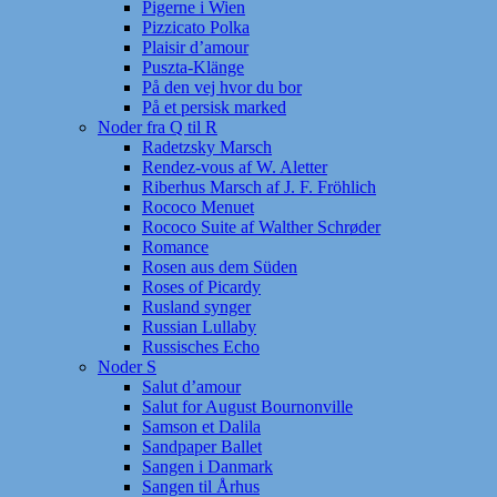
Pigerne i Wien
Pizzicato Polka
Plaisir d’amour
Puszta-Klänge
På den vej hvor du bor
På et persisk marked
Noder fra Q til R
Radetzsky Marsch
Rendez-vous af W. Aletter
Riberhus Marsch af J. F. Fröhlich
Rococo Menuet
Rococo Suite af Walther Schrøder
Romance
Rosen aus dem Süden
Roses of Picardy
Rusland synger
Russian Lullaby
Russisches Echo
Noder S
Salut d’amour
Salut for August Bournonville
Samson et Dalila
Sandpaper Ballet
Sangen i Danmark
Sangen til Århus