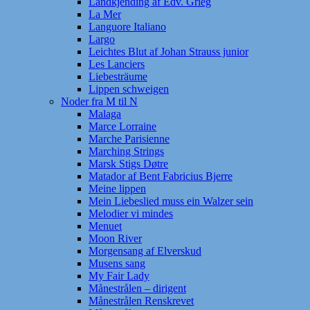
Landkjending af Edv. Grieg
La Mer
Languore Italiano
Largo
Leichtes Blut af Johan Strauss junior
Les Lanciers
Liebesträume
Lippen schweigen
Noder fra M til N
Malaga
Marce Lorraine
Marche Parisienne
Marching Strings
Marsk Stigs Døtre
Matador af Bent Fabricius Bjerre
Meine lippen
Mein Liebeslied muss ein Walzer sein
Melodier vi mindes
Menuet
Moon River
Morgensang af Elverskud
Musens sang
My Fair Lady
Månestrålen – dirigent
Månestrålen Renskrevet