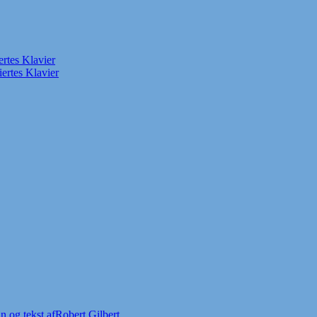
rtes Klavier
ertes Klavier
 og tekst afRobert Gilbert.