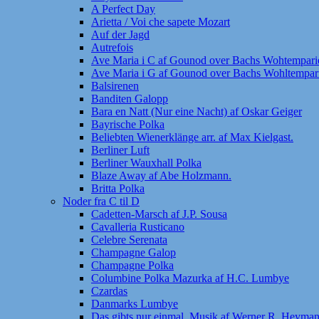
A Perfect Day
Arietta / Voi che sapete Mozart
Auf der Jagd
Autrefois
Ave Maria i C af Gounod over Bachs Wohtemparie
Ave Maria i G af Gounod over Bachs Wohltempari
Balsirenen
Banditen Galopp
Bara en Natt (Nur eine Nacht) af Oskar Geiger
Bayrische Polka
Beliebten Wienerklänge arr. af Max Kielgast.
Berliner Luft
Berliner Wauxhall Polka
Blaze Away af Abe Holzmann.
Britta Polka
Noder fra C til D
Cadetten-Marsch af J.P. Sousa
Cavalleria Rusticano
Celebre Serenata
Champagne Galop
Champagne Polka
Columbine Polka Mazurka af H.C. Lumbye
Czardas
Danmarks Lumbye
Das gibts nur einmal. Musik af Werner R. Heymann