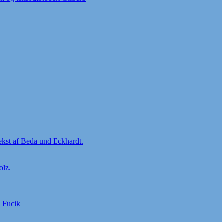
ekst af Beda und Eckhardt.
olz.
s Fucik