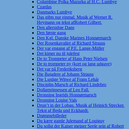
Columbine Polka Mazurka af H.C. Lumbye
Czardas
Danmarks Lumbye
Das gibts nur einmal. Musik af Werner R.
Heymann og tekst afRobert Gilbert.
Den allersidste Dans
Den første gang
Den Kgl. Danske Marines Honnørmarch
Der Rosenkavalier af Richard Strauss
Der var engang af P.E. Lange-Müller
Det kimer nu til julefest
De to Trompeter af Hans Peter Nielsen
De to trompeter ny (kort og lang udgave)
Det var på Frederiksberg
Die Bajadere af Johann Strauss
Die Lustige Witwe af Frans Lehár
Disciplin-Marsch af Richard Lindebro
Dollarprinsessen af Leo Fall.
Dronning Ingrids Honnørmarsch
Dronning Louise Vals
Drun’t in der Lobau. Musik af Heinich Strecker.
Tekst af Beda und Eckhardt.
Drømmebilleder
Du kære gamle Julemand af Louiguy
Du sollst der Kaiser meiner Seele sein af Robert