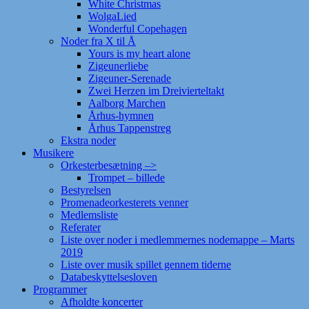
White Christmas
WolgaLied
Wonderful Copehagen
Noder fra X til Å
Yours is my heart alone
Zigeunerliebe
Zigeuner-Serenade
Zwei Herzen im Dreivierteltakt
Aalborg Marchen
Århus-hymnen
Århus Tappenstreg
Ekstra noder
Musikere
Orkesterbesætning –>
Trompet – billede
Bestyrelsen
Promenadeorkesterets venner
Medlemsliste
Referater
Liste over noder i medlemmernes nodemappe – Marts
2019
Liste over musik spillet gennem tiderne
Databeskyttelsesloven
Programmer
Afholdte koncerter