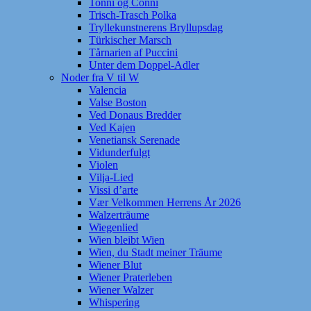
Tonni og Conni
Trisch-Trasch Polka
Tryllekunstnerens Bryllupsdag
Türkischer Marsch
Tårnarien af Puccini
Unter dem Doppel-Adler
Noder fra V til W
Valencia
Valse Boston
Ved Donaus Bredder
Ved Kajen
Venetiansk Serenade
Vidunderfulgt
Violen
Vilja-Lied
Vissi d’arte
Vær Velkommen Herrens År 2026
Walzerträume
Wiegenlied
Wien bleibt Wien
Wien, du Stadt meiner Träume
Wiener Blut
Wiener Praterleben
Wiener Walzer
Whispering