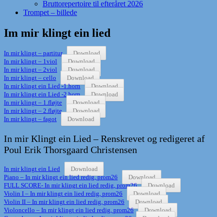
Bruttorepertoire til efteråret 2026
Trompet – billede
Im mir klingt ein lied
In mir klingt – partitur
Download
In mir klingt – 1viol
Download
In mir klingt – 2viol
Download
In mir klingt – cello
Download
In mir klingt ein Lied -1.horn
Download
In mir klingt ein Lied -2.horn
Download
In mir klingt – 1.fløjte
Download
In mir klingt – 2.fløjte
Download
In mir klingt – fagot
Download
In mir Klingt ein Lied – Renskrevet og redigeret af
Poul Erik Thorsgaard Christensen
In mir klingt ein Lied
Download
Piano – In mir klingt ein lied redig, prom26
Download
FULL SCORE- In mir klingt ein lied redig, prom26
Download
Violin I – In mir klingt ein lied redig, prom26
Download
Violin II – In mir klingt ein lied redig, prom26
Download
Violoncello – In mir klingt ein lied redig, prom26
Download