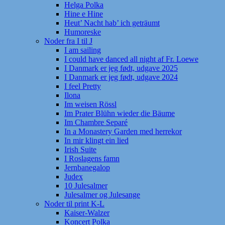
Helga Polka
Hine e Hine
Heut’ Nacht hab’ ich geträumt
Humoreske
Noder fra I til J
I am sailing
I could have danced all night af Fr. Loewe
I Danmark er jeg født, udgave 2025
I Danmark er jeg født, udgave 2024
I feel Pretty
Ilona
Im weisen Rössl
Im Prater Blühn wieder die Bäume
Im Chambre Separé
In a Monastery Garden med herrekor
In mir klingt ein lied
Irish Suite
I Roslagens famn
Jernbanegalop
Judex
10 Julesalmer
Julesalmer og Julesange
Noder til print K-L
Kaiser-Walzer
Koncert Polka