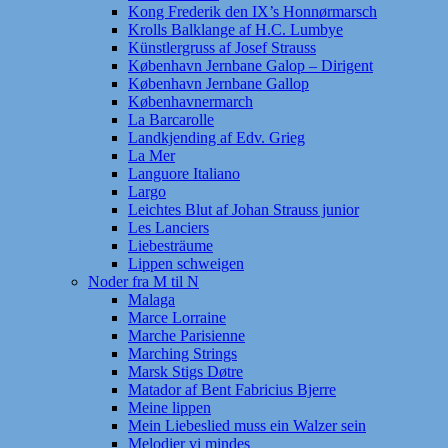
Kong Frederik den IX’s Honnørmarsch
Krolls Balklange af H.C. Lumbye
Künstlergruss af Josef Strauss
København Jernbane Galop – Dirigent
København Jernbane Gallop
Københavnermarch
La Barcarolle
Landkjending af Edv. Grieg
La Mer
Languore Italiano
Largo
Leichtes Blut af Johan Strauss junior
Les Lanciers
Liebesträume
Lippen schweigen
Noder fra M til N
Malaga
Marce Lorraine
Marche Parisienne
Marching Strings
Marsk Stigs Døtre
Matador af Bent Fabricius Bjerre
Meine lippen
Mein Liebeslied muss ein Walzer sein
Melodier vi mindes