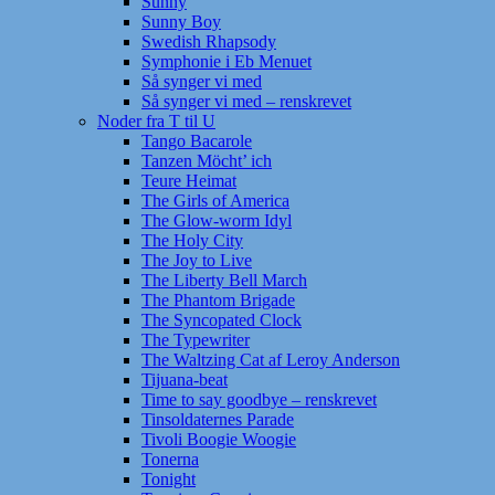
Sunny
Sunny Boy
Swedish Rhapsody
Symphonie i Eb Menuet
Så synger vi med
Så synger vi med – renskrevet
Noder fra T til U
Tango Bacarole
Tanzen Möcht’ ich
Teure Heimat
The Girls of America
The Glow-worm Idyl
The Holy City
The Joy to Live
The Liberty Bell March
The Phantom Brigade
The Syncopated Clock
The Typewriter
The Waltzing Cat af Leroy Anderson
Tijuana-beat
Time to say goodbye – renskrevet
Tinsoldaternes Parade
Tivoli Boogie Woogie
Tonerna
Tonight