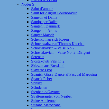
Noder S
Salut d’amour
Salut for August Bournonville
Samson et Dalila
Sandpaper Ballet
Sangen i Danmark
Sangen til Århus
Sanger Marsch
Schenkt man sich Rosen
Schneewaltzer af Thomas Koschat
Schostakovich – Valse No.2
Schostakovich – Valse No. 2, Dirigent
Serenata
Sjostakovitj Vals nr. 2
Skizzen aus Russland
Slavernes kor
Spanish Gipsy Dance af Pascual Marquina
Spansk Peber
Sphinx
Ständchen
Stephanie-Gavotte
Straßensänger von Neabel
Suitte Ancienne
Sultana Maroccana