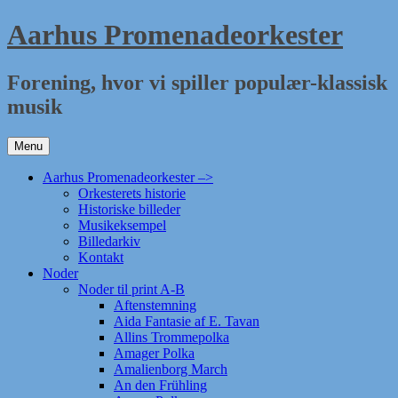
Hop
Aarhus Promenadeorkester
til
indhold
Forening, hvor vi spiller populær-klassisk
musik
Menu
Aarhus Promenadeorkester –>
Orkesterets historie
Historiske billeder
Musikeksempel
Billedarkiv
Kontakt
Noder
Noder til print A-B
Aftenstemning
Aida Fantasie af E. Tavan
Allins Trommepolka
Amager Polka
Amalienborg March
An den Frühling