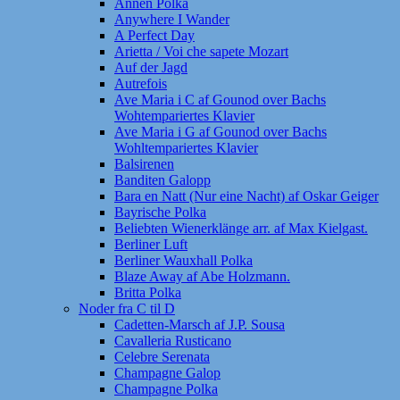
Annen Polka
Anywhere I Wander
A Perfect Day
Arietta / Voi che sapete Mozart
Auf der Jagd
Autrefois
Ave Maria i C af Gounod over Bachs
Wohtempariertes Klavier
Ave Maria i G af Gounod over Bachs
Wohltempariertes Klavier
Balsirenen
Banditen Galopp
Bara en Natt (Nur eine Nacht) af Oskar Geiger
Bayrische Polka
Beliebten Wienerklänge arr. af Max Kielgast.
Berliner Luft
Berliner Wauxhall Polka
Blaze Away af Abe Holzmann.
Britta Polka
Noder fra C til D
Cadetten-Marsch af J.P. Sousa
Cavalleria Rusticano
Celebre Serenata
Champagne Galop
Champagne Polka