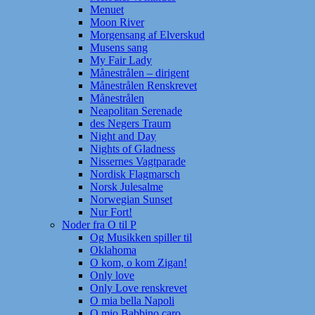
Menuet
Moon River
Morgensang af Elverskud
Musens sang
My Fair Lady
Månestrålen – dirigent
Månestrålen Renskrevet
Månestrålen
Neapolitan Serenade
des Negers Traum
Night and Day
Nights of Gladness
Nissernes Vagtparade
Nordisk Flagmarsch
Norsk Julesalme
Norwegian Sunset
Nur Fort!
Noder fra O til P
Og Musikken spiller til
Oklahoma
O kom, o kom Zigan!
Only love
Only Love renskrevet
O mia bella Napoli
O mio Babbino caro