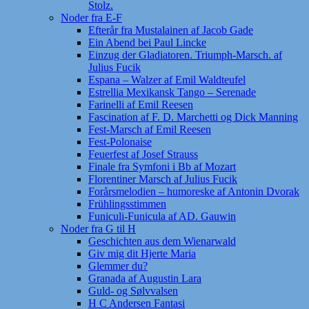
Stolz.
Noder fra E-F
Efterår fra Mustalainen af Jacob Gade
Ein Abend bei Paul Lincke
Einzug der Gladiatoren. Triumph-Marsch. af
Julius Fucik
Espana – Walzer af Emil Waldteufel
Estrellia Mexikansk Tango – Serenade
Farinelli af Emil Reesen
Fascination af F. D. Marchetti og Dick Manning
Fest-Marsch af Emil Reesen
Fest-Polonaise
Feuerfest af Josef Strauss
Finale fra Symfoni i Bb af Mozart
Florentiner Marsch af Julius Fucik
Forårsmelodien – humoreske af Antonin Dvorak
Frühlingsstimmen
Funiculi-Funicula af AD. Gauwin
Noder fra G til H
Geschichten aus dem Wienarwald
Giv mig dit Hjerte Maria
Glemmer du?
Granada af Augustin Lara
Guld- og Sølvvalsen
H C Andersen Fantasi