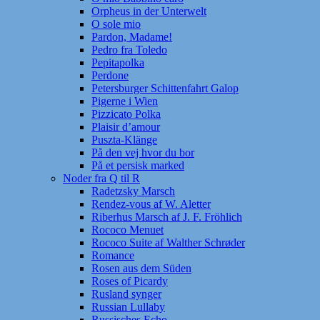
Orpheus in der Unterwelt
O sole mio
Pardon, Madame!
Pedro fra Toledo
Pepitapolka
Perdone
Petersburger Schittenfahrt Galop
Pigerne i Wien
Pizzicato Polka
Plaisir d’amour
Puszta-Klänge
På den vej hvor du bor
På et persisk marked
Noder fra Q til R
Radetzsky Marsch
Rendez-vous af W. Aletter
Riberhus Marsch af J. F. Fröhlich
Rococo Menuet
Rococo Suite af Walther Schrøder
Romance
Rosen aus dem Süden
Roses of Picardy
Rusland synger
Russian Lullaby
Russisches Echo