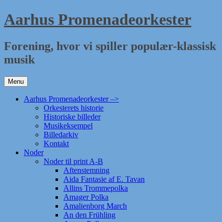
Hop
Aarhus Promenadeorkester
til
indhold
Forening, hvor vi spiller populær-klassisk
musik
Menu
Aarhus Promenadeorkester –>
Orkesterets historie
Historiske billeder
Musikeksempel
Billedarkiv
Kontakt
Noder
Noder til print A-B
Aftenstemning
Aida Fantasie af E. Tavan
Allins Trommepolka
Amager Polka
Amalienborg March
An den Frühling