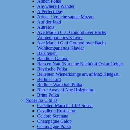
Annen Polka
Anywhere I Wander
A Perfect Day
Arietta / Voi che sapete Mozart
Auf der Jagd
Autrefois
Ave Maria i C af Gounod over Bachs
Wohtempariertes Klavier
Ave Maria i G af Gounod over Bachs
Wohltempariertes Klavier
Balsirenen
Banditen Galopp
Bara en Natt (Nur eine Nacht) af Oskar Geiger
Bayrische Polka
Beliebten Wienerklänge arr. af Max Kielgast.
Berliner Luft
Berliner Wauxhall Polka
Blaze Away af Abe Holzmann.
Britta Polka
Noder fra C til D
Cadetten-Marsch af J.P. Sousa
Cavalleria Rusticano
Celebre Serenata
Champagne Galop
Champagne Polka