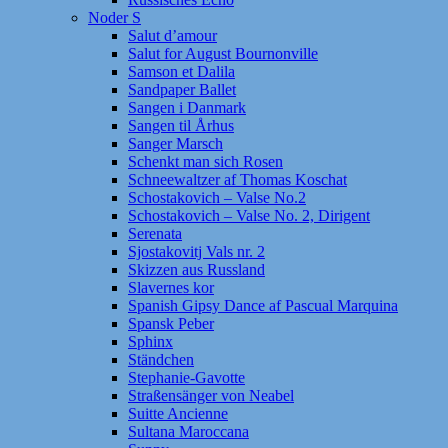
Noder S
Salut d’amour
Salut for August Bournonville
Samson et Dalila
Sandpaper Ballet
Sangen i Danmark
Sangen til Århus
Sanger Marsch
Schenkt man sich Rosen
Schneewaltzer af Thomas Koschat
Schostakovich – Valse No.2
Schostakovich – Valse No. 2, Dirigent
Serenata
Sjostakovitj Vals nr. 2
Skizzen aus Russland
Slavernes kor
Spanish Gipsy Dance af Pascual Marquina
Spansk Peber
Sphinx
Ständchen
Stephanie-Gavotte
Straßensänger von Neabel
Suitte Ancienne
Sultana Maroccana