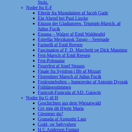
Stolz.
Noder fra E-F
Efterår fra Mustalainen af Jacob Gade
Ein Abend bei Paul Lincke
Einzug der Gladiatoren. Triumph-Marsch. af
Julius Fucik
Espana – Walzer af Emil Waldteufel
Estrellia Mexikansk Tango – Serenade
Farinelli af Emil Reesen
Fascination af F. D. Marchetti og Dick Manning
Fest-Marsch af Emil Reesen
Fest-Polonaise
Feuerfest af Josef Strauss
Finale fra Symfoni i Bb af Mozart
Florentiner Marsch af Julius Fucik
Forårsmelodien – humoreske af Antonin Dvorak
Frühlingsstimmen
Funiculi-Funicula af AD. Gauwin
Noder fra G til H
Geschichten aus dem Wienarwald
Giv mig dit Hjerte Maria
Glemmer du?
Granada af Augustin Lara
Guld- og Sølvvalsen
H C Andersen Fantasi