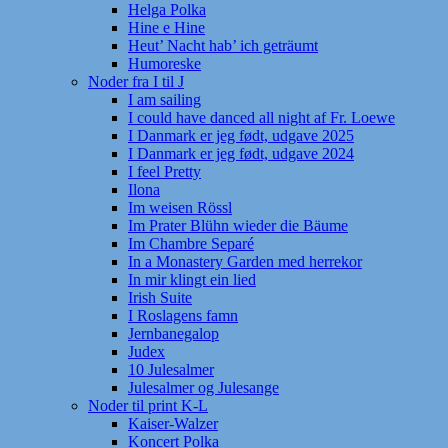
Helga Polka
Hine e Hine
Heut’ Nacht hab’ ich geträumt
Humoreske
Noder fra I til J
I am sailing
I could have danced all night af Fr. Loewe
I Danmark er jeg født, udgave 2025
I Danmark er jeg født, udgave 2024
I feel Pretty
Ilona
Im weisen Rössl
Im Prater Blühn wieder die Bäume
Im Chambre Separé
In a Monastery Garden med herrekor
In mir klingt ein lied
Irish Suite
I Roslagens famn
Jernbanegalop
Judex
10 Julesalmer
Julesalmer og Julesange
Noder til print K-L
Kaiser-Walzer
Koncert Polka