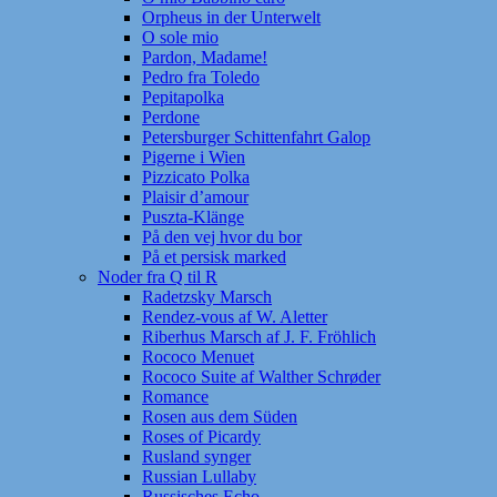
Orpheus in der Unterwelt
O sole mio
Pardon, Madame!
Pedro fra Toledo
Pepitapolka
Perdone
Petersburger Schittenfahrt Galop
Pigerne i Wien
Pizzicato Polka
Plaisir d’amour
Puszta-Klänge
På den vej hvor du bor
På et persisk marked
Noder fra Q til R
Radetzsky Marsch
Rendez-vous af W. Aletter
Riberhus Marsch af J. F. Fröhlich
Rococo Menuet
Rococo Suite af Walther Schrøder
Romance
Rosen aus dem Süden
Roses of Picardy
Rusland synger
Russian Lullaby
Russisches Echo