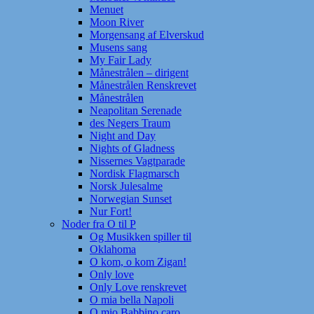
Menuet
Moon River
Morgensang af Elverskud
Musens sang
My Fair Lady
Månestrålen – dirigent
Månestrålen Renskrevet
Månestrålen
Neapolitan Serenade
des Negers Traum
Night and Day
Nights of Gladness
Nissernes Vagtparade
Nordisk Flagmarsch
Norsk Julesalme
Norwegian Sunset
Nur Fort!
Noder fra O til P
Og Musikken spiller til
Oklahoma
O kom, o kom Zigan!
Only love
Only Love renskrevet
O mia bella Napoli
O mio Babbino caro