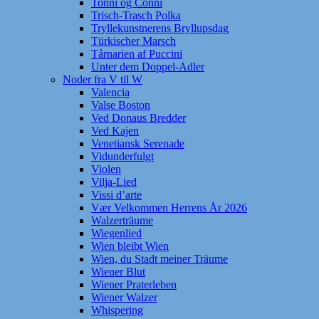
Tonni og Conni
Trisch-Trasch Polka
Tryllekunstnerens Bryllupsdag
Türkischer Marsch
Tårnarien af Puccini
Unter dem Doppel-Adler
Noder fra V til W
Valencia
Valse Boston
Ved Donaus Bredder
Ved Kajen
Venetiansk Serenade
Vidunderfulgt
Violen
Vilja-Lied
Vissi d’arte
Vær Velkommen Herrens År 2026
Walzerträume
Wiegenlied
Wien bleibt Wien
Wien, du Stadt meiner Träume
Wiener Blut
Wiener Praterleben
Wiener Walzer
Whispering