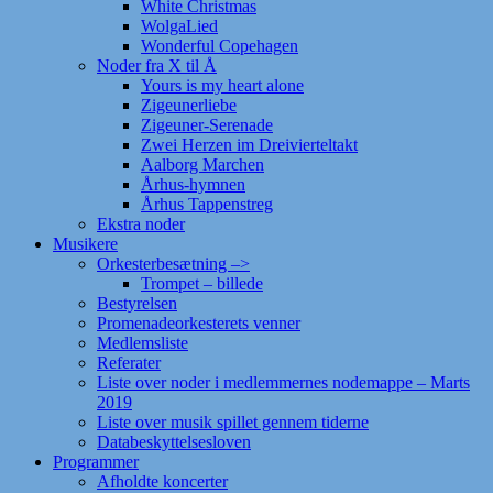
White Christmas
WolgaLied
Wonderful Copehagen
Noder fra X til Å
Yours is my heart alone
Zigeunerliebe
Zigeuner-Serenade
Zwei Herzen im Dreivierteltakt
Aalborg Marchen
Århus-hymnen
Århus Tappenstreg
Ekstra noder
Musikere
Orkesterbesætning –>
Trompet – billede
Bestyrelsen
Promenadeorkesterets venner
Medlemsliste
Referater
Liste over noder i medlemmernes nodemappe – Marts
2019
Liste over musik spillet gennem tiderne
Databeskyttelsesloven
Programmer
Afholdte koncerter