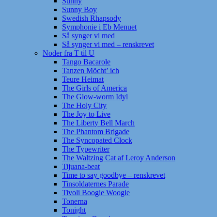
Sunny
Sunny Boy
Swedish Rhapsody
Symphonie i Eb Menuet
Så synger vi med
Så synger vi med – renskrevet
Noder fra T til U
Tango Bacarole
Tanzen Möcht’ ich
Teure Heimat
The Girls of America
The Glow-worm Idyl
The Holy City
The Joy to Live
The Liberty Bell March
The Phantom Brigade
The Syncopated Clock
The Typewriter
The Waltzing Cat af Leroy Anderson
Tijuana-beat
Time to say goodbye – renskrevet
Tinsoldaternes Parade
Tivoli Boogie Woogie
Tonerna
Tonight