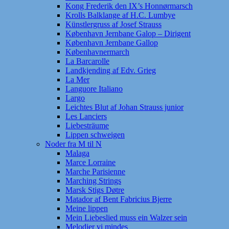
Kong Frederik den IX’s Honnørmarsch
Krolls Balklange af H.C. Lumbye
Künstlergruss af Josef Strauss
København Jernbane Galop – Dirigent
København Jernbane Gallop
Københavnermarch
La Barcarolle
Landkjending af Edv. Grieg
La Mer
Languore Italiano
Largo
Leichtes Blut af Johan Strauss junior
Les Lanciers
Liebesträume
Lippen schweigen
Noder fra M til N
Malaga
Marce Lorraine
Marche Parisienne
Marching Strings
Marsk Stigs Døtre
Matador af Bent Fabricius Bjerre
Meine lippen
Mein Liebeslied muss ein Walzer sein
Melodier vi mindes