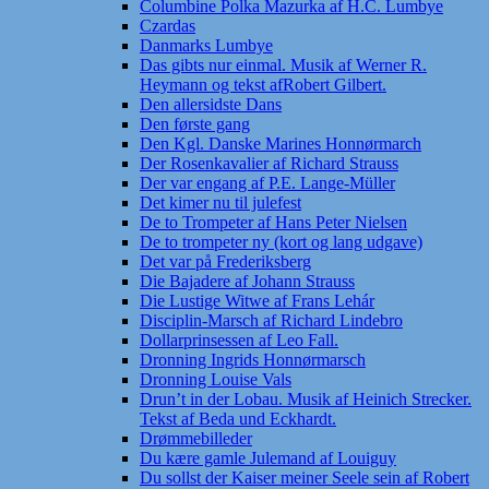
Columbine Polka Mazurka af H.C. Lumbye
Czardas
Danmarks Lumbye
Das gibts nur einmal. Musik af Werner R.
Heymann og tekst afRobert Gilbert.
Den allersidste Dans
Den første gang
Den Kgl. Danske Marines Honnørmarch
Der Rosenkavalier af Richard Strauss
Der var engang af P.E. Lange-Müller
Det kimer nu til julefest
De to Trompeter af Hans Peter Nielsen
De to trompeter ny (kort og lang udgave)
Det var på Frederiksberg
Die Bajadere af Johann Strauss
Die Lustige Witwe af Frans Lehár
Disciplin-Marsch af Richard Lindebro
Dollarprinsessen af Leo Fall.
Dronning Ingrids Honnørmarsch
Dronning Louise Vals
Drun’t in der Lobau. Musik af Heinich Strecker.
Tekst af Beda und Eckhardt.
Drømmebilleder
Du kære gamle Julemand af Louiguy
Du sollst der Kaiser meiner Seele sein af Robert