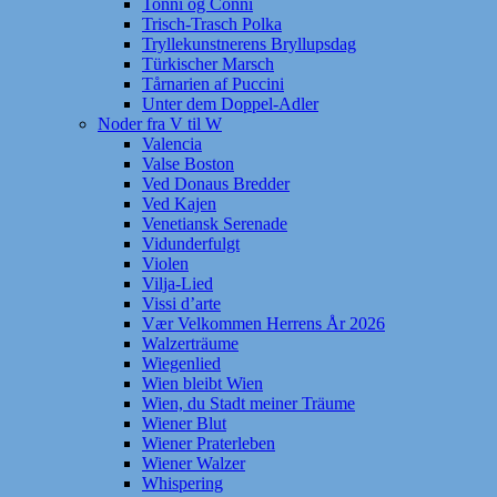
Tonni og Conni
Trisch-Trasch Polka
Tryllekunstnerens Bryllupsdag
Türkischer Marsch
Tårnarien af Puccini
Unter dem Doppel-Adler
Noder fra V til W
Valencia
Valse Boston
Ved Donaus Bredder
Ved Kajen
Venetiansk Serenade
Vidunderfulgt
Violen
Vilja-Lied
Vissi d’arte
Vær Velkommen Herrens År 2026
Walzerträume
Wiegenlied
Wien bleibt Wien
Wien, du Stadt meiner Träume
Wiener Blut
Wiener Praterleben
Wiener Walzer
Whispering