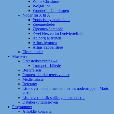
White Christmas
WolgaLied
Wonderful Copehagen
Noder fra X til Å
Yours is my heart alone
Zigeunerliebe
Zigeuner-Serenade
Zwei Herzen im Dreivierteltakt
Aalborg Marchen
Århus-hymnen
Århus Tappenstreg
Ekstra noder
Musikere
Orkesterbesætning –>
Trompet – billede
Bestyrelsen
Promenadeorkesterets venner
Medlemsliste
Referater
Liste over noder i medlemmernes nodemappe – Marts
2019
Liste over musik spillet gennem tiderne
Databeskyttelsesloven
Programmer
Afholdte koncerter