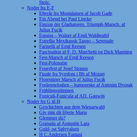
Stolz.
Noder fra E-F
Efterår fra Mustalainen af Jacob Gade
Ein Abend bei Paul Lincke
Einzug der Gladiatoren. Triumph-Marsch. af
Julius Fucik
Espana – Walzer af Emil Waldteufel
Estrellia Mexikansk Tango – Serenade
Farinelli af Emil Reesen
Fascination af F. D. Marchetti og Dick Manning
Fest-Marsch af Emil Reesen
Fest-Polonaise
Feuerfest af Josef Strauss
Finale fra Symfoni i Bb af Mozart
Florentiner Marsch af Julius Fucik
Forårsmelodien – humoreske af Antonin Dvorak
Frühlingsstimmen
Funiculi-Funicula af AD. Gauwin
Noder fra G til H
Geschichten aus dem Wienarwald
Giv mig dit Hjerte Maria
Glemmer du?
Granada af Augustin Lara
Guld- og Sølvvalsen
H C Andersen Fantasi