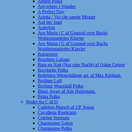
Annen Polka
Anywhere I Wander
A Perfect Day
Arietta / Voi che sapete Mozart
Auf der Jagd
Autrefois
Ave Maria i C af Gounod over Bachs
Wohtempariertes Klavier
Ave Maria i G af Gounod over Bachs
Wohltempariertes Klavier
Balsirenen
Banditen Galopp
Bara en Natt (Nur eine Nacht) af Oskar Geiger
Bayrische Polka
Beliebten Wienerklänge arr. af Max Kielgast.
Berliner Luft
Berliner Wauxhall Polka
Blaze Away af Abe Holzmann.
Britta Polka
Noder fra C til D
Cadetten-Marsch af J.P. Sousa
Cavalleria Rusticano
Celebre Serenata
Champagne Galop
Champagne Polka