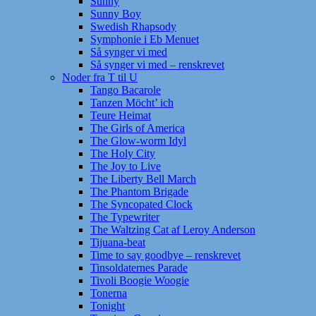
Sunny
Sunny Boy
Swedish Rhapsody
Symphonie i Eb Menuet
Så synger vi med
Så synger vi med – renskrevet
Noder fra T til U
Tango Bacarole
Tanzen Möcht’ ich
Teure Heimat
The Girls of America
The Glow-worm Idyl
The Holy City
The Joy to Live
The Liberty Bell March
The Phantom Brigade
The Syncopated Clock
The Typewriter
The Waltzing Cat af Leroy Anderson
Tijuana-beat
Time to say goodbye – renskrevet
Tinsoldaternes Parade
Tivoli Boogie Woogie
Tonerna
Tonight