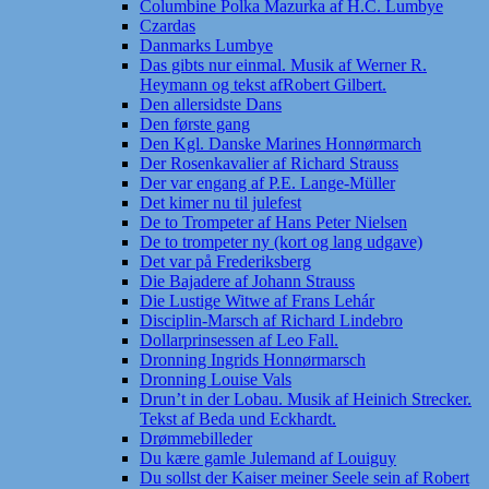
Columbine Polka Mazurka af H.C. Lumbye
Czardas
Danmarks Lumbye
Das gibts nur einmal. Musik af Werner R.
Heymann og tekst afRobert Gilbert.
Den allersidste Dans
Den første gang
Den Kgl. Danske Marines Honnørmarch
Der Rosenkavalier af Richard Strauss
Der var engang af P.E. Lange-Müller
Det kimer nu til julefest
De to Trompeter af Hans Peter Nielsen
De to trompeter ny (kort og lang udgave)
Det var på Frederiksberg
Die Bajadere af Johann Strauss
Die Lustige Witwe af Frans Lehár
Disciplin-Marsch af Richard Lindebro
Dollarprinsessen af Leo Fall.
Dronning Ingrids Honnørmarsch
Dronning Louise Vals
Drun’t in der Lobau. Musik af Heinich Strecker.
Tekst af Beda und Eckhardt.
Drømmebilleder
Du kære gamle Julemand af Louiguy
Du sollst der Kaiser meiner Seele sein af Robert