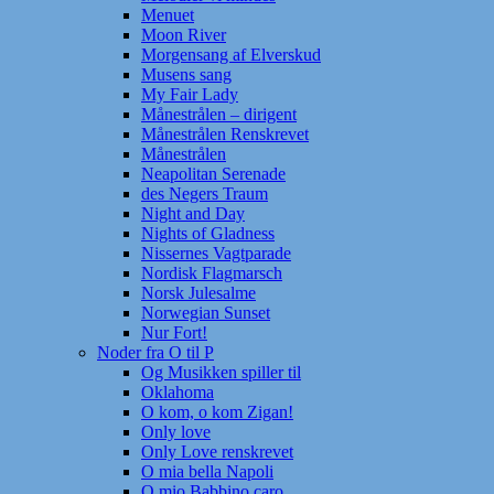
Menuet
Moon River
Morgensang af Elverskud
Musens sang
My Fair Lady
Månestrålen – dirigent
Månestrålen Renskrevet
Månestrålen
Neapolitan Serenade
des Negers Traum
Night and Day
Nights of Gladness
Nissernes Vagtparade
Nordisk Flagmarsch
Norsk Julesalme
Norwegian Sunset
Nur Fort!
Noder fra O til P
Og Musikken spiller til
Oklahoma
O kom, o kom Zigan!
Only love
Only Love renskrevet
O mia bella Napoli
O mio Babbino caro