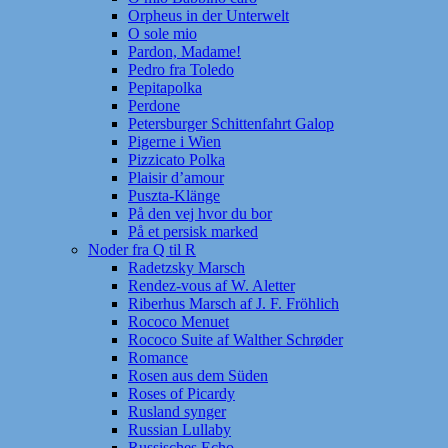
Orpheus in der Unterwelt
O sole mio
Pardon, Madame!
Pedro fra Toledo
Pepitapolka
Perdone
Petersburger Schittenfahrt Galop
Pigerne i Wien
Pizzicato Polka
Plaisir d’amour
Puszta-Klänge
På den vej hvor du bor
På et persisk marked
Noder fra Q til R
Radetzsky Marsch
Rendez-vous af W. Aletter
Riberhus Marsch af J. F. Fröhlich
Rococo Menuet
Rococo Suite af Walther Schrøder
Romance
Rosen aus dem Süden
Roses of Picardy
Rusland synger
Russian Lullaby
Russisches Echo