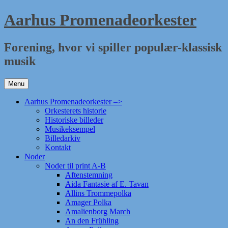
Hop
Aarhus Promenadeorkester
til
indhold
Forening, hvor vi spiller populær-klassisk
musik
Menu
Aarhus Promenadeorkester –>
Orkesterets historie
Historiske billeder
Musikeksempel
Billedarkiv
Kontakt
Noder
Noder til print A-B
Aftenstemning
Aida Fantasie af E. Tavan
Allins Trommepolka
Amager Polka
Amalienborg March
An den Frühling