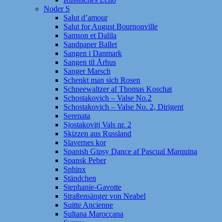
Noder S
Salut d’amour
Salut for August Bournonville
Samson et Dalila
Sandpaper Ballet
Sangen i Danmark
Sangen til Århus
Sanger Marsch
Schenkt man sich Rosen
Schneewaltzer af Thomas Koschat
Schostakovich – Valse No.2
Schostakovich – Valse No. 2, Dirigent
Serenata
Sjostakovitj Vals nr. 2
Skizzen aus Russland
Slavernes kor
Spanish Gipsy Dance af Pascual Marquina
Spansk Peber
Sphinx
Ständchen
Stephanie-Gavotte
Straßensänger von Neabel
Suitte Ancienne
Sultana Maroccana