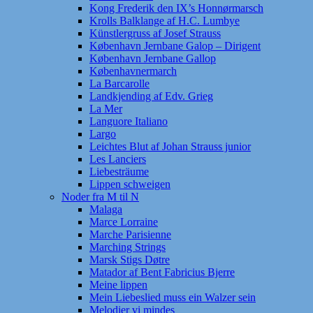
Kong Frederik den IX’s Honnørmarsch
Krolls Balklange af H.C. Lumbye
Künstlergruss af Josef Strauss
København Jernbane Galop – Dirigent
København Jernbane Gallop
Københavnermarch
La Barcarolle
Landkjending af Edv. Grieg
La Mer
Languore Italiano
Largo
Leichtes Blut af Johan Strauss junior
Les Lanciers
Liebesträume
Lippen schweigen
Noder fra M til N
Malaga
Marce Lorraine
Marche Parisienne
Marching Strings
Marsk Stigs Døtre
Matador af Bent Fabricius Bjerre
Meine lippen
Mein Liebeslied muss ein Walzer sein
Melodier vi mindes