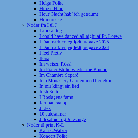
Helga Polka
Hine e Hine
Heut’ Nacht hab’ ich geträumt
Humoreske
Noder fra I til J
I am sailing
I could have danced all night af Fr. Loewe
I Danmark er jeg født, udgave 2025
I Danmark er jeg født, udgave 2024
I feel Pretty
Ilona
Im weisen Rössl
Im Prater Blühn wieder die Bäume
Im Chambre Separé
In a Monastery Garden med herrekor
In mir klingt ein lied
Irish Suite
I Roslagens famn
Jernbanegalop
Judex
10 Julesalmer
Julesalmer og Julesange
Noder til print K-L
Kaiser-Walzer
Koncert Polka