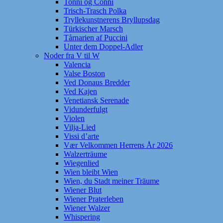
Tonni og Conni
Trisch-Trasch Polka
Tryllekunstnerens Bryllupsdag
Türkischer Marsch
Tårnarien af Puccini
Unter dem Doppel-Adler
Noder fra V til W
Valencia
Valse Boston
Ved Donaus Bredder
Ved Kajen
Venetiansk Serenade
Vidunderfulgt
Violen
Vilja-Lied
Vissi d’arte
Vær Velkommen Herrens År 2026
Walzerträume
Wiegenlied
Wien bleibt Wien
Wien, du Stadt meiner Träume
Wiener Blut
Wiener Praterleben
Wiener Walzer
Whispering