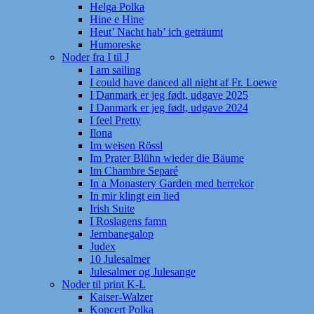
Helga Polka
Hine e Hine
Heut’ Nacht hab’ ich geträumt
Humoreske
Noder fra I til J
I am sailing
I could have danced all night af Fr. Loewe
I Danmark er jeg født, udgave 2025
I Danmark er jeg født, udgave 2024
I feel Pretty
Ilona
Im weisen Rössl
Im Prater Blühn wieder die Bäume
Im Chambre Separé
In a Monastery Garden med herrekor
In mir klingt ein lied
Irish Suite
I Roslagens famn
Jernbanegalop
Judex
10 Julesalmer
Julesalmer og Julesange
Noder til print K-L
Kaiser-Walzer
Koncert Polka