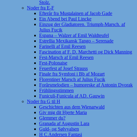
Stolz.
Noder fra E-F
Efterår fra Mustalainen af Jacob Gade
Ein Abend bei Paul Lincke
Einzug der Gladiatoren. Triumph-Marsch. af
Julius Fucik
Espana – Walzer af Emil Waldteufel
Estrellia Mexikansk Tango – Serenade
Farinelli af Emil Reesen
Fascination af F. D. Marchetti og Dick Manning
Fest-Marsch af Emil Reesen
Fest-Polonaise
Feuerfest af Josef Strauss
Finale fra Symfoni i Bb af Mozart
Florentiner Marsch af Julius Fucik
Forårsmelodien – humoreske af Antonin Dvorak
Frühlingsstimmen
Funiculi-Funicula af AD. Gauwin
Noder fra G til H
Geschichten aus dem Wienarwald
Giv mig dit Hjerte Maria
Glemmer du?
Granada af Augustin Lara
Guld- og Sølvvalsen
H C Andersen Fantasi