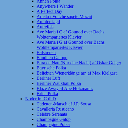
Annen Polka
Anywhere I Wander
A Perfect Day
Arietta / Voi che sapete Mozart
Auf der Jagd
Autrefois
Ave Maria i C af Gounod over Bachs
Wohtempariertes Klavier
Ave Maria i G af Gounod over Bachs
Wohltempariertes Klavier
Balsirenen
Banditen Galopp
Bara en Natt (Nur eine Nacht) af Oskar Geiger
Bayrische Polka
Beliebten Wienerklänge arr. af Max Kielgast.
Berliner Luft
Berliner Wauxhall Polka
Blaze Away af Abe Holzmann.
Britta Polka
Noder fra C til D
Cadetten-Marsch af J.P. Sousa
Cavalleria Rusticano
Celebre Serenata
Champagne Galop
Champagne Polka