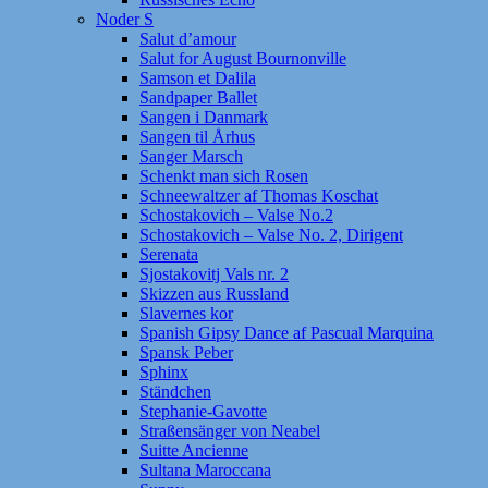
Noder S
Salut d’amour
Salut for August Bournonville
Samson et Dalila
Sandpaper Ballet
Sangen i Danmark
Sangen til Århus
Sanger Marsch
Schenkt man sich Rosen
Schneewaltzer af Thomas Koschat
Schostakovich – Valse No.2
Schostakovich – Valse No. 2, Dirigent
Serenata
Sjostakovitj Vals nr. 2
Skizzen aus Russland
Slavernes kor
Spanish Gipsy Dance af Pascual Marquina
Spansk Peber
Sphinx
Ständchen
Stephanie-Gavotte
Straßensänger von Neabel
Suitte Ancienne
Sultana Maroccana