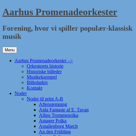
Hop
Aarhus Promenadeorkester
til
indhold
Forening, hvor vi spiller populær-klassisk
musik
Menu
Aarhus Promenadeorkester –>
Orkesterets historie
Historiske billeder
Musikeksempel
Billedarkiv
Kontakt
Noder
Noder til print A-B
Aftenstemning
Aida Fantasie af E. Tavan
Allins Trommepolka
Amager Polka
Amalienborg March
An den Frühling