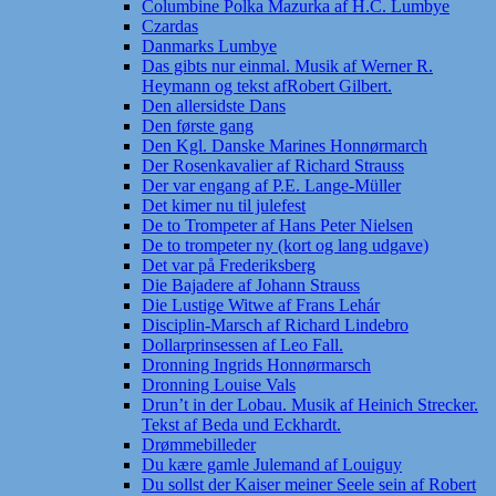
Columbine Polka Mazurka af H.C. Lumbye
Czardas
Danmarks Lumbye
Das gibts nur einmal. Musik af Werner R.
Heymann og tekst afRobert Gilbert.
Den allersidste Dans
Den første gang
Den Kgl. Danske Marines Honnørmarch
Der Rosenkavalier af Richard Strauss
Der var engang af P.E. Lange-Müller
Det kimer nu til julefest
De to Trompeter af Hans Peter Nielsen
De to trompeter ny (kort og lang udgave)
Det var på Frederiksberg
Die Bajadere af Johann Strauss
Die Lustige Witwe af Frans Lehár
Disciplin-Marsch af Richard Lindebro
Dollarprinsessen af Leo Fall.
Dronning Ingrids Honnørmarsch
Dronning Louise Vals
Drun’t in der Lobau. Musik af Heinich Strecker.
Tekst af Beda und Eckhardt.
Drømmebilleder
Du kære gamle Julemand af Louiguy
Du sollst der Kaiser meiner Seele sein af Robert