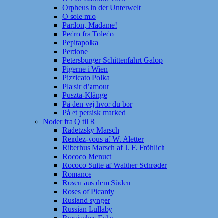
Orpheus in der Unterwelt
O sole mio
Pardon, Madame!
Pedro fra Toledo
Pepitapolka
Perdone
Petersburger Schittenfahrt Galop
Pigerne i Wien
Pizzicato Polka
Plaisir d’amour
Puszta-Klänge
På den vej hvor du bor
På et persisk marked
Noder fra Q til R
Radetzsky Marsch
Rendez-vous af W. Aletter
Riberhus Marsch af J. F. Fröhlich
Rococo Menuet
Rococo Suite af Walther Schrøder
Romance
Rosen aus dem Süden
Roses of Picardy
Rusland synger
Russian Lullaby
Russisches Echo