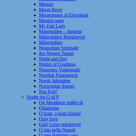
Menuet
Moon River
Morgensang af Elverskud
Musens sang
My Fair Lady
Månestrålen – dirigent
Månestrålen Renskrevet
Månestrålen
Neapolitan Serenade
des Negers Traum
Night and Day
Nights of Gladness
Nissernes Vagtparade
Nordisk Flagmarsch
Norsk Julesalme
Norwegian Sunset
Nur Fort!
Noder fra O til P
Og Musikken spiller til
Oklahoma
O kom, o kom Zigan!
Only love
Only Love renskrevet
O mia bella Napoli
O mio Babbino caro