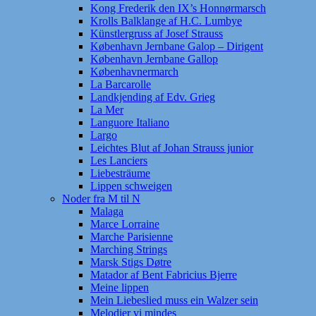
Kong Frederik den IX’s Honnørmarsch
Krolls Balklange af H.C. Lumbye
Künstlergruss af Josef Strauss
København Jernbane Galop – Dirigent
København Jernbane Gallop
Københavnermarch
La Barcarolle
Landkjending af Edv. Grieg
La Mer
Languore Italiano
Largo
Leichtes Blut af Johan Strauss junior
Les Lanciers
Liebesträume
Lippen schweigen
Noder fra M til N
Malaga
Marce Lorraine
Marche Parisienne
Marching Strings
Marsk Stigs Døtre
Matador af Bent Fabricius Bjerre
Meine lippen
Mein Liebeslied muss ein Walzer sein
Melodier vi mindes