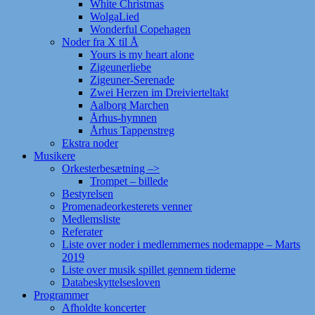
White Christmas
WolgaLied
Wonderful Copehagen
Noder fra X til Å
Yours is my heart alone
Zigeunerliebe
Zigeuner-Serenade
Zwei Herzen im Dreivierteltakt
Aalborg Marchen
Århus-hymnen
Århus Tappenstreg
Ekstra noder
Musikere
Orkesterbesætning –>
Trompet – billede
Bestyrelsen
Promenadeorkesterets venner
Medlemsliste
Referater
Liste over noder i medlemmernes nodemappe – Marts
2019
Liste over musik spillet gennem tiderne
Databeskyttelsesloven
Programmer
Afholdte koncerter