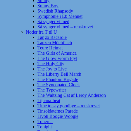
Sunny
Sunny Boy
Swedish Rhapsody
Symphonie i Eb Menuet
Så synger vi med
Så synger vi med – renskrevet
Noder fra T til U
Tango Bacarole
Tanzen Möcht’ ich
Teure Heimat
The Girls of America
The Glow-worm Idyl
The Holy City
The Joy to Live
The Liberty Bell March
The Phantom Brigade
The Syncopated Clock
The Typewriter
The Waltzing Cat af Leroy Anderson
Tijuana-beat
Time to say goodbye – renskrevet
Tinsoldaternes Parade
Tivoli Boogie Woogie
Tonerna
Tonight