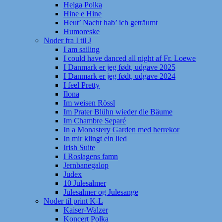
Helga Polka
Hine e Hine
Heut’ Nacht hab’ ich geträumt
Humoreske
Noder fra I til J
I am sailing
I could have danced all night af Fr. Loewe
I Danmark er jeg født, udgave 2025
I Danmark er jeg født, udgave 2024
I feel Pretty
Ilona
Im weisen Rössl
Im Prater Blühn wieder die Bäume
Im Chambre Separé
In a Monastery Garden med herrekor
In mir klingt ein lied
Irish Suite
I Roslagens famn
Jernbanegalop
Judex
10 Julesalmer
Julesalmer og Julesange
Noder til print K-L
Kaiser-Walzer
Koncert Polka