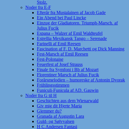
Stolz.
Noder fra E-F
Efterår fra Mustalainen af Jacob Gade
Ein Abend bei Paul Lincke
Einzug der Gladiatoren. Triumph-Marsch. af
Julius Fucik
Espana – Walzer af Emil Waldteufel
Estrellia Mexikansk Tango – Serenade
Farinelli af Emil Reesen
Fascination af F. D. Marchetti og Dick Manning
Fest-Marsch af Emil Reesen
Fest-Polonaise
Feuerfest af Josef Strauss
Finale fra Symfoni i Bb af Mozart
Florentiner Marsch af Julius Fucik
Forårsmelodien – humoreske af Antonin Dvorak
Frühlingsstimmen
Funiculi-Funicula af AD. Gauwin
Noder fra G til H
Geschichten aus dem Wienarwald
Giv mig dit Hjerte Maria
Glemmer du?
Granada af Augustin Lara
Guld- og Sølvvalsen
H C Andersen Fantasi