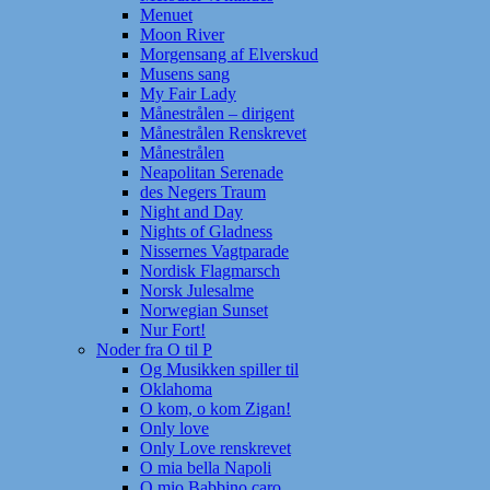
Menuet
Moon River
Morgensang af Elverskud
Musens sang
My Fair Lady
Månestrålen – dirigent
Månestrålen Renskrevet
Månestrålen
Neapolitan Serenade
des Negers Traum
Night and Day
Nights of Gladness
Nissernes Vagtparade
Nordisk Flagmarsch
Norsk Julesalme
Norwegian Sunset
Nur Fort!
Noder fra O til P
Og Musikken spiller til
Oklahoma
O kom, o kom Zigan!
Only love
Only Love renskrevet
O mia bella Napoli
O mio Babbino caro