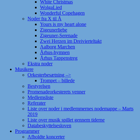
White Christmas
WolgaLied
Wonderful Copehagen
Noder fra X til Å
Yours is my heart alone
Zigeunerliebe
Zigeuner-Serenade
Zwei Herzen im Dreivierteltakt
Aalborg Marchen
Århus-hymnen
Århus Tappenstreg
Ekstra noder
Musikere
Orkesterbesætning –>
Trompet – billede
Bestyrelsen
Promenadeorkesterets venner
Medlemsliste
Referater
Liste over noder i medlemmernes nodemappe – Marts
2019
Liste over musik spillet gennem tiderne
Databeskyttelsesloven
Programmer
Afholdte koncerter