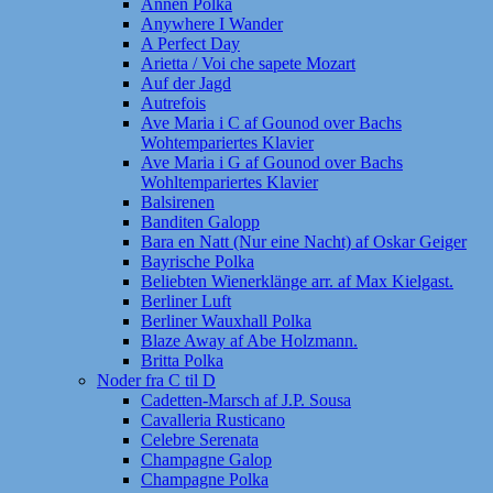
Annen Polka
Anywhere I Wander
A Perfect Day
Arietta / Voi che sapete Mozart
Auf der Jagd
Autrefois
Ave Maria i C af Gounod over Bachs
Wohtempariertes Klavier
Ave Maria i G af Gounod over Bachs
Wohltempariertes Klavier
Balsirenen
Banditen Galopp
Bara en Natt (Nur eine Nacht) af Oskar Geiger
Bayrische Polka
Beliebten Wienerklänge arr. af Max Kielgast.
Berliner Luft
Berliner Wauxhall Polka
Blaze Away af Abe Holzmann.
Britta Polka
Noder fra C til D
Cadetten-Marsch af J.P. Sousa
Cavalleria Rusticano
Celebre Serenata
Champagne Galop
Champagne Polka