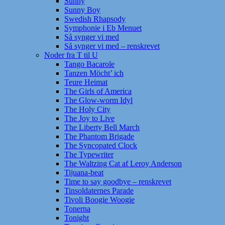
Sunny
Sunny Boy
Swedish Rhapsody
Symphonie i Eb Menuet
Så synger vi med
Så synger vi med – renskrevet
Noder fra T til U
Tango Bacarole
Tanzen Möcht’ ich
Teure Heimat
The Girls of America
The Glow-worm Idyl
The Holy City
The Joy to Live
The Liberty Bell March
The Phantom Brigade
The Syncopated Clock
The Typewriter
The Waltzing Cat af Leroy Anderson
Tijuana-beat
Time to say goodbye – renskrevet
Tinsoldaternes Parade
Tivoli Boogie Woogie
Tonerna
Tonight