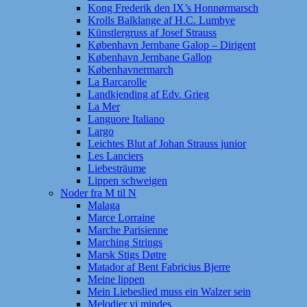
Kong Frederik den IX’s Honnørmarsch
Krolls Balklange af H.C. Lumbye
Künstlergruss af Josef Strauss
København Jernbane Galop – Dirigent
København Jernbane Gallop
Københavnermarch
La Barcarolle
Landkjending af Edv. Grieg
La Mer
Languore Italiano
Largo
Leichtes Blut af Johan Strauss junior
Les Lanciers
Liebesträume
Lippen schweigen
Noder fra M til N
Malaga
Marce Lorraine
Marche Parisienne
Marching Strings
Marsk Stigs Døtre
Matador af Bent Fabricius Bjerre
Meine lippen
Mein Liebeslied muss ein Walzer sein
Melodier vi mindes