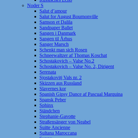
Noder S
Salut d’amour
Salut for August Bournonville
Samson et Dalila
Sandpaper Ballet
Sangen i Danmark
Sangen til Århus
Sanger Marsch
Schenkt man sich Rosen
Schneewaltzer af Thomas Koschat
Schostakovich – Valse No.2
Schostakovich – Valse No. 2, Dirigent
Serenata
Sjostakovitj Vals nr. 2
Skizzen aus Russland
Slavernes kor
Spanish Gipsy Dance af Pascual Marquina
Spansk Peber
Sphinx
Ständchen
Stephanie-Gavotte
Straßensänger von Neabel
Suitte Ancienne
Sultana Maroccana