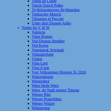
Tonni og Conni
Trisch-Trasch Polka
Tryllekunstnerens Bryllupsdag
Türkischer Marsch
Tårnarien af Puccini
Unter dem Doppel-Adler
Noder fra V til W
Valencia
Valse Boston
Ved Donaus Bredder
Ved Kajen
Venetiansk Serenade
Vidunderfulgt
Violen
Vilja-Lied
Vissi d’arte
Vær Velkommen Herrens År 2026
Walzerträume
Wiegenlied
Wien bleibt Wien
Wien, du Stadt meiner Träume
Wiener Blut
Wiener Praterleben
Wiener Walzer
Whispering