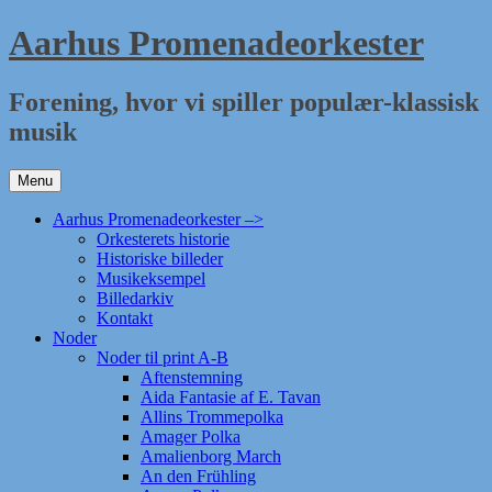
Hop
Aarhus Promenadeorkester
til
indhold
Forening, hvor vi spiller populær-klassisk
musik
Menu
Aarhus Promenadeorkester –>
Orkesterets historie
Historiske billeder
Musikeksempel
Billedarkiv
Kontakt
Noder
Noder til print A-B
Aftenstemning
Aida Fantasie af E. Tavan
Allins Trommepolka
Amager Polka
Amalienborg March
An den Frühling