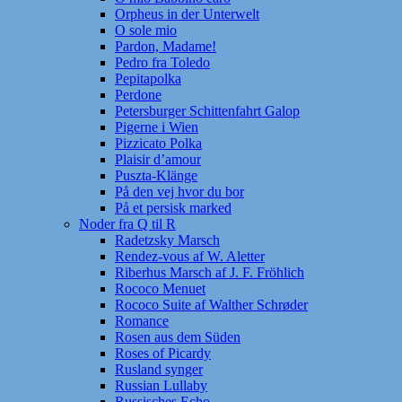
Orpheus in der Unterwelt
O sole mio
Pardon, Madame!
Pedro fra Toledo
Pepitapolka
Perdone
Petersburger Schittenfahrt Galop
Pigerne i Wien
Pizzicato Polka
Plaisir d’amour
Puszta-Klänge
På den vej hvor du bor
På et persisk marked
Noder fra Q til R
Radetzsky Marsch
Rendez-vous af W. Aletter
Riberhus Marsch af J. F. Fröhlich
Rococo Menuet
Rococo Suite af Walther Schrøder
Romance
Rosen aus dem Süden
Roses of Picardy
Rusland synger
Russian Lullaby
Russisches Echo