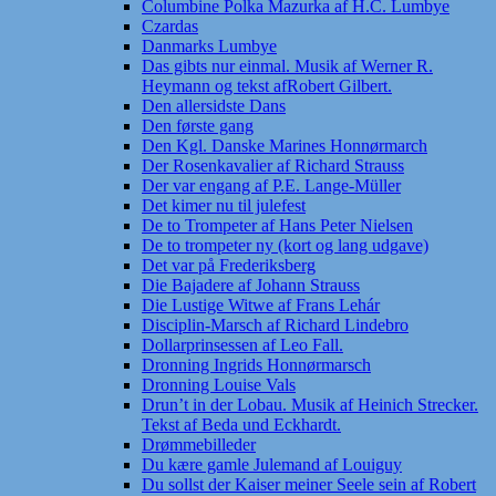
Columbine Polka Mazurka af H.C. Lumbye
Czardas
Danmarks Lumbye
Das gibts nur einmal. Musik af Werner R.
Heymann og tekst afRobert Gilbert.
Den allersidste Dans
Den første gang
Den Kgl. Danske Marines Honnørmarch
Der Rosenkavalier af Richard Strauss
Der var engang af P.E. Lange-Müller
Det kimer nu til julefest
De to Trompeter af Hans Peter Nielsen
De to trompeter ny (kort og lang udgave)
Det var på Frederiksberg
Die Bajadere af Johann Strauss
Die Lustige Witwe af Frans Lehár
Disciplin-Marsch af Richard Lindebro
Dollarprinsessen af Leo Fall.
Dronning Ingrids Honnørmarsch
Dronning Louise Vals
Drun’t in der Lobau. Musik af Heinich Strecker.
Tekst af Beda und Eckhardt.
Drømmebilleder
Du kære gamle Julemand af Louiguy
Du sollst der Kaiser meiner Seele sein af Robert